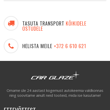
TASUTA TRANSPORT
KÕIKIDELE
OSTUDELE
HELISTA MEILE
+372 6 610 621
Omame üle 24 aastast kogemust autokeemia valdkonnas
ning soovitame ainult neid tooteid, mida ise kasutame!