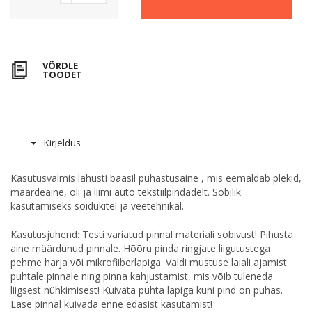
VÕRDLE
TOODET
Kirjeldus
Kasutusvalmis lahusti baasil puhastusaine , mis eemaldab plekid,
määrdeaine, õli ja liimi auto tekstiilpindadelt. Sobilik
kasutamiseks sõidukitel ja veetehnikal.
Kasutusjuhend: Testi variatud pinnal materiali sobivust! Pihusta
aine määrdunud pinnale. Hõõru pinda ringjate liigutustega
pehme harja või mikrofiiberlapiga. Väldi mustuse laiali ajamist
puhtale pinnale ning pinna kahjustamist, mis võib tuleneda
liigsest nühkimisest! Kuivata puhta lapiga kuni pind on puhas.
Lase pinnal kuivada enne edasist kasutamist!