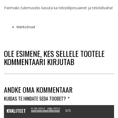
Parimaks tulemuseks kasuta ka tekstiilipesuainet ja tekstiilivaha!
Märksõnad
OLE ESIMENE, KES SELLELE TOOTELE
KOMMENTAARI KIRJUTAB
ANDKE OMA KOMMENTAAR
KUIDAS TE HINDATE SEDA TOODET?
*
ei ole rahul
väga rahul
KVALITEET
0/5