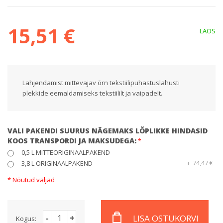
15,51 €
LAOS
Lahjendamist mittevajav õrn tekstiilipuhastuslahusti
plekkide eemaldamiseks tekstiililt ja vaipadelt.
VALI PAKENDI SUURUS NÄGEMAKS LÕPLIKKE HINDASID
KOOS TRANSPORDI JA MAKSUDEGA:
0,5 L MITTEORIGINAALPAKEND
+
74,47 €
3,8 L ORIGINAALPAKEND
* Nõutud väljad
-
+
LISA OSTUKORVI
Kogus: