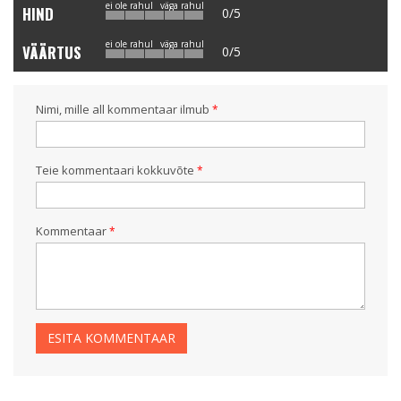
ei ole rahul
väga rahul
HIND
0/5
ei ole rahul
väga rahul
VÄÄRTUS
0/5
Nimi, mille all kommentaar ilmub
Teie kommentaari kokkuvõte
Kommentaar
ESITA KOMMENTAAR