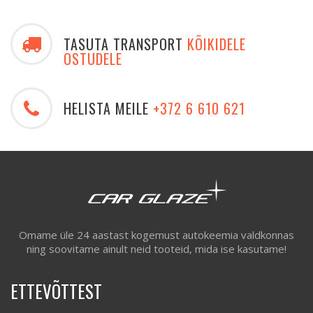
TASUTA TRANSPORT
KÕIKIDELE
OSTUDELE
HELISTA MEILE
+372 6 610 621
Omame üle 24 aastast kogemust autokeemia valdkonnas
ning soovitame ainult neid tooteid, mida ise kasutame!
ETTEVÕTTEST